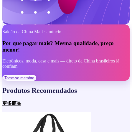
Cross-border no Brasil · Confiança
Uma das melhores plataformas de compras
Saldão da China Mall · anúncio
internacionais do Brasil
Por que pagar mais? Mesma qualidade, preço
menor!
Experiência completa feita para o consumidor brasileiro
Pagamento seguro, preços claros e suporte dedicado
Eletrônicos, moda, casa e mais — direto da China brasileiros já
confiam
Lista de Produtos
Torne-se membro
Produtos Recomendados
更多商品
Milhares de produtos · Tudo em um lugar