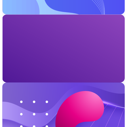
Lista de Produtos
Logística rápida · Rastreio total
Entrega rápida, direto ao Brasil
Canais logísticos eficientes com rastreamento em tempo real
Da China até você, com mais agilidade
Lista de Produtos